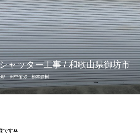
シャッター工事 / 和歌山県御坊市
様邸
田中侑弥 橋本静樹
です🙏