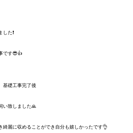
した❗️
です😎👍
、基礎工事完了後
伺い致しました🙏
き綺麗に収めることができ自分も嬉しかったです👌