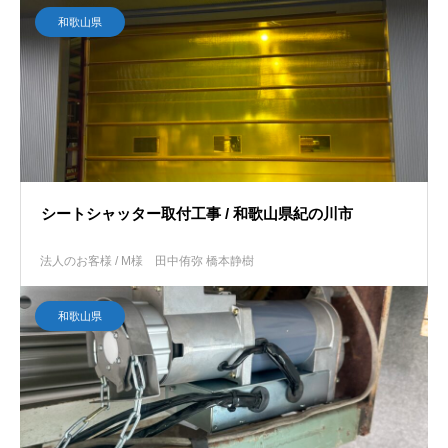
和歌山県
シートシャッター取付工事 / 和歌山県紀の川市
法人のお客様 / M様
田中侑弥 橋本静樹
和歌山県