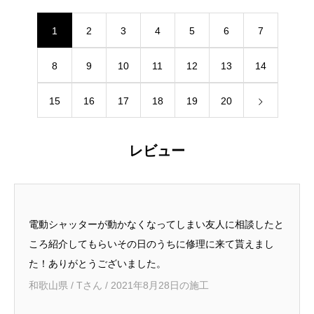
1
2
3
4
5
6
7
8
9
10
11
12
13
14
15
16
17
18
19
20
レビュー
電動シャッターが動かなくなってしまい友人に相談したと
ころ紹介してもらいその日のうちに修理に来て貰えまし
た！ありがとうございました。
和歌山県 / Tさん / 2021年8月28日の施工