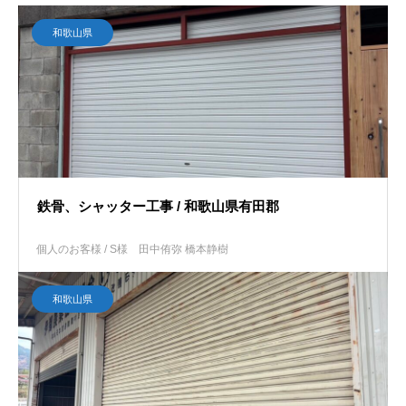
和歌山県
鉄骨、シャッター工事 / 和歌山県有田郡
個人のお客様 / S様
田中侑弥 橋本静樹
和歌山県