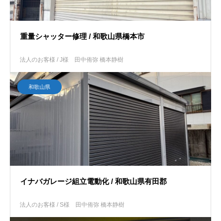
重量シャッター修理 / 和歌山県橋本市
法人のお客様 / J様
田中侑弥 橋本静樹
和歌山県
イナバガレージ組立電動化 / 和歌山県有田郡
法人のお客様 / S様
田中侑弥 橋本静樹