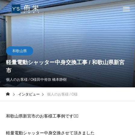
和歌山県
軽量電動シャッター中身交換工事 / 和歌山県新宮
市
個人のお客様 / O様
田中侑弥 橋本静樹
インタビュー
個人のお客様 / O様
和歌山県新宮市のお客様工事例です👷‍♀️
軽量電動シャッター中身交換させて頂きました