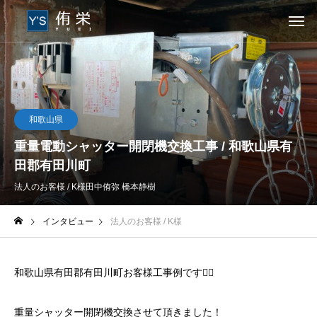
和歌山県
重量電動シャッター開閉機交換工事 / 和歌山県有
田郡有田川町
法人のお客様 / K様
田中侑弥 橋本静樹
インタビュー
法人のお客様 / K様
和歌山県有田郡有田川町お客様工事例です👷‍♀️
重量シャッター開閉機交換させて頂きました！