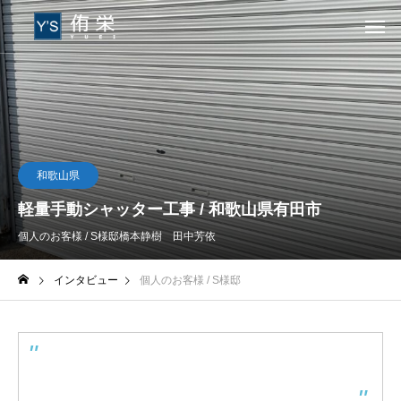
和歌山県
軽量手動シャッター工事 / 和歌山県有田市
個人のお客様 / S様邸
橋本静樹 田中芳依
インタビュー
個人のお客様 / S様邸